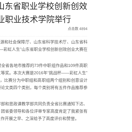
”山东省职业学校创新创效
业职业技术学院举行
点击数 4894
资源和社会保障厅、山东省科学技术厅、山东省科
——彩虹人生”山东省职业学校创新创效创业大赛在
全省各地市推荐的73件中职组作品和109件高职
奖。本次大赛是2016年“挑战杯——彩虹人生”
动，比赛分为中职组和高职组两个组别和创意设计
研论文类四个类别，每个类别将有五件作品推荐参
学部和思政课教学部共同负责全省比赛通知下达、
。团省委领导和各位评审专家高度肯定了我紧张有
工作开展之早、之深给予了高度评价和赞誉。